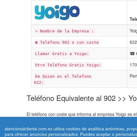
Tel
Yoi
♒ Nombre de la Empresa :
622
☎ Teléfono 902 o con coste
☎ 
Llamar Gratis a Yoigo:
170
Otro Teléfono Gratis Yoigo:
Per
De Quien es el Telefono
622:
Teléfono Equivalente al 902 >> Yo
El teléfono con coste que informa al empresa Yoigo es 
equivalentes al 901 ó 902 que en su mayoría son llamadas
nos informa en nuestro formulario de contacto abajo.
atencionalcliente.com.es utiliza cookies de analítica anónimas, pro
para ofrecer anuncios personalizados. Puedes aceptar o personalizar