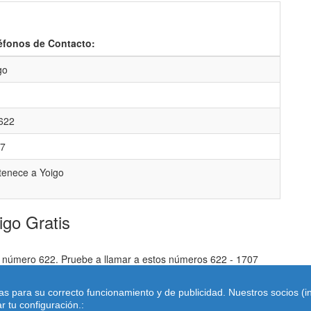
éfonos de Contacto:
go
622
7
tenece a Yoigo
igo Gratis
el número 622. Pruebe a llamar a estos números 622 - 1707
 gratis a 900 o equivalentes . Por favor si encuentra algún error
pias para su correcto funcionamiento y de publicidad. Nuestros socios (
 tu configuración.: